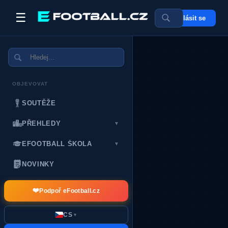
☰
Přihlásit se
POSLEDNÍ DÁRCI:
OBJEVOVAT
SOUTĚŽE
PŘEHLEDY
▼
EFOOTBALL ŠKOLA
▼
NOVINKY
❤️
Podpoř eFootball.cz
CS
▼