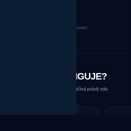
ZOBRAZIT DOKONČENÉ SOUTĚŽE
Žádné soutěže k zobrazení.
JAK TO FUNGUJE?
Cesta k titulu šampiona začíná právě zde.
1
2
3