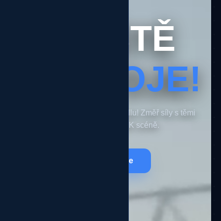
HŘIŠTĚ
JE
TVOJE!
Ultimátní komunita v eFootballu! Změř síly s těmi
nejlepšími na CZ/SK scéně.
Registruj se