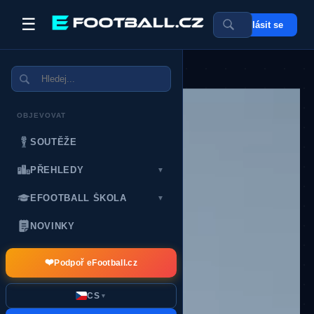
☰
Přihlásit se
POSLEDNÍ DÁRCI:
OBJEVOVAT
SOUTĚŽE
PŘEHLEDY
▼
EFOOTBALL ŠKOLA
▼
NOVINKY
❤️
Podpoř eFootball.cz
CS
▼