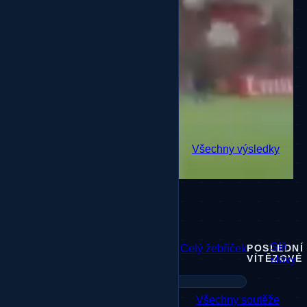
Všechny výsledky
ŽIVÝ FEED VÝSLEDKŮ
Načítání zápasů...
Síň
Celý žebříček
TOP 3 HRÁČI
POSLEDNÍ
VÍTĚZOVÉ
slávy
Všechny soutěže
AKTIVNÍ SOUTĚŽE