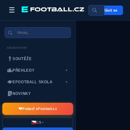
☰
Přihlásit se
POSLEDNÍ DÁRCI:
OBJEVOVAT
SOUTĚŽE
PŘEHLEDY
▼
EFOOTBALL ŠKOLA
▼
NOVINKY
❤️
Podpoř eFootball.cz
CS
▼