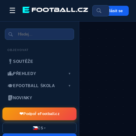
☰
Přihlásit se
POSLEDNÍ DÁRCI:
OBJEVOVAT
SOUTĚŽE
PŘEHLEDY
▼
EFOOTBALL ŠKOLA
▼
NOVINKY
❤️
Podpoř eFootball.cz
CS
▼