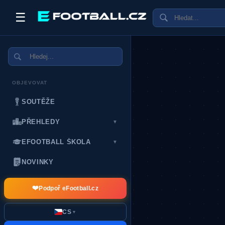
☰
OBJEVOVAT
SOUTĚŽE
PŘEHLEDY
▼
EFOOTBALL ŠKOLA
▼
NOVINKY
❤️
Podpoř eFootball.cz
CS
▼