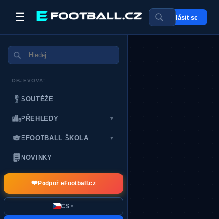
☰
Přihlásit se
POSLEDNÍ DÁRCI:
OBJEVOVAT
SOUTĚŽE
PŘEHLEDY
▼
EFOOTBALL ŠKOLA
▼
NOVINKY
❤️
Podpoř eFootball.cz
CS
▼