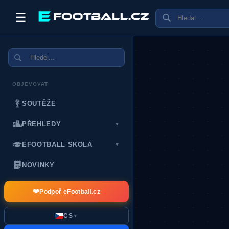
☰
OBJEVOVAT
SOUTĚŽE
PŘEHLEDY
▼
EFOOTBALL ŠKOLA
▼
NOVINKY
❤️
Podpoř eFootball.cz
CS
▼