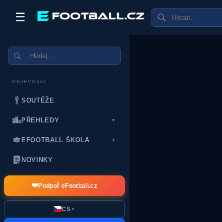
☰
OBJEVOVAT
SOUTĚŽE
PŘEHLEDY
▼
EFOOTBALL ŠKOLA
▼
NOVINKY
❤️
Podpoř eFootball.cz
CS
▼