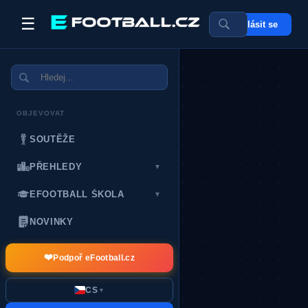
☰
Přihlásit se
POSLEDNÍ DÁRCI:
OBJEVOVAT
SOUTĚŽE
PŘEHLEDY
▼
EFOOTBALL ŠKOLA
▼
NOVINKY
❤️
Podpoř eFootball.cz
CS
▼