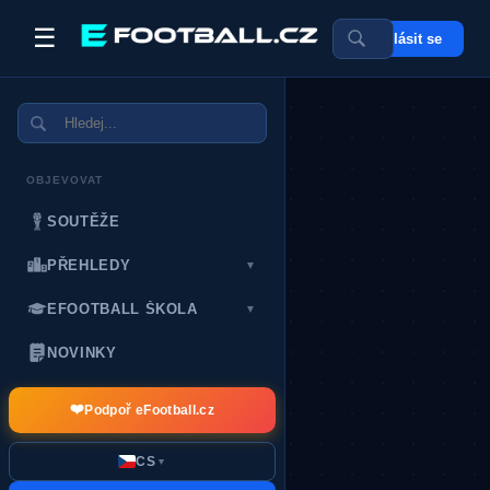
☰
Přihlásit se
POSLEDNÍ DÁRCI:
OBJEVOVAT
SOUTĚŽE
PŘEHLEDY
▼
EFOOTBALL ŠKOLA
▼
NOVINKY
❤️
Podpoř eFootball.cz
CS
▼