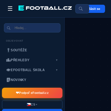
☰
Přihlásit se
POSLEDNÍ DÁRCI:
OBJEVOVAT
SOUTĚŽE
PŘEHLEDY
▼
EFOOTBALL ŠKOLA
▼
NOVINKY
❤️
Podpoř eFootball.cz
CS
▼