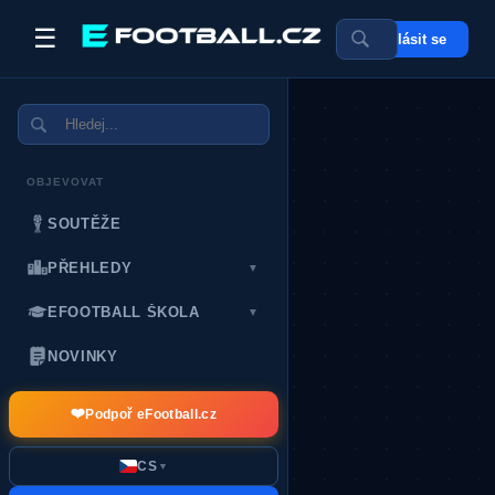
☰
Přihlásit se
POSLEDNÍ DÁRCI:
OBJEVOVAT
SOUTĚŽE
PŘEHLEDY
▼
EFOOTBALL ŠKOLA
▼
NOVINKY
❤️
Podpoř eFootball.cz
CS
▼