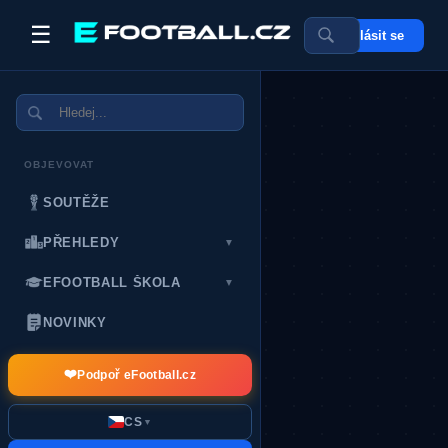
☰
Přihlásit se
POSLEDNÍ DÁRCI:
OBJEVOVAT
SOUTĚŽE
PŘEHLEDY
▼
EFOOTBALL ŠKOLA
▼
NOVINKY
❤️
Podpoř eFootball.cz
CS
▼